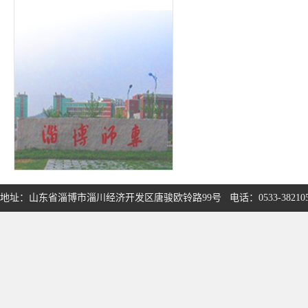
地址：山东省淄博市淄川经济开发区唐骏欧铃路99号 电话：0533-3821050